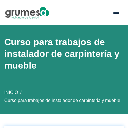
Skip
GRUMESA
to
Servicio de Prevención de Riesgos Laborales en València
content
Curso para trabajos de
instalador de carpintería y
mueble
INICIO
Curso para trabajos de instalador de carpintería y mueble