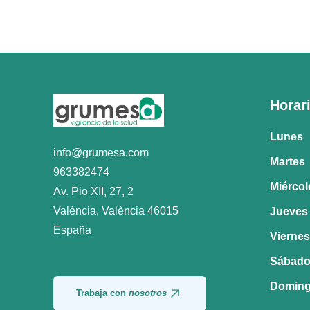
Horari
Lunes
info@grumesa.com
Martes
963382474
Miércol
Av. Pio XII, 27, 2
València
,
València
46015
Jueves
España
Viernes
Sábad
Domin
Trabaja con
nosotros