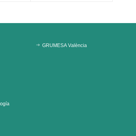
GRUMESA València
logía